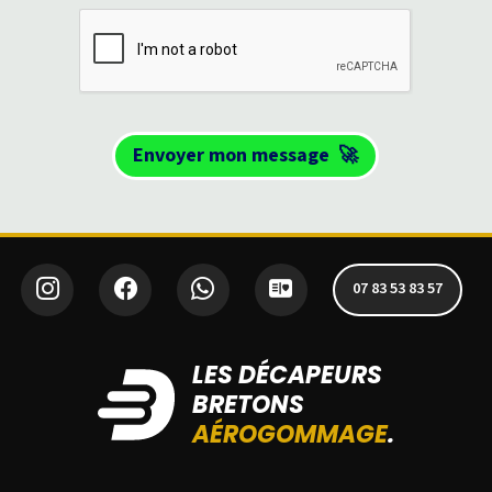
Envoyer mon message
🚀
07 83 53 83 57
LES DÉCAPEURS
BRETONS
AÉROGOMMAGE
.