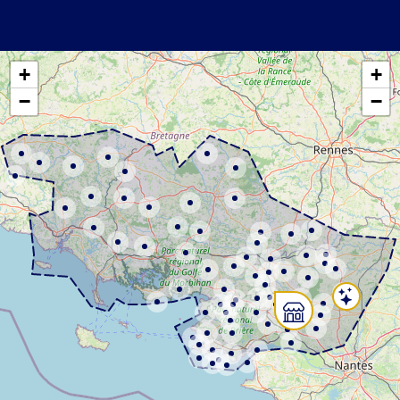
+
+
−
−