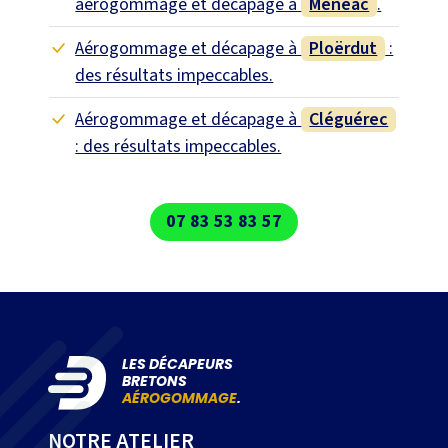
aérogommage et décapage à
Ménéac
.
Aérogommage et décapage à
Ploërdut
:
des résultats impeccables.
Aérogommage et décapage à
Cléguérec
: des résultats impeccables.
07 83 53 83 57
LES DÉCAPEURS
BRETONS
AÉROGOMMAGE
.
NOTRE ATELIER