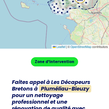
Leaflet
|
©
OpenStreetMap
contributors
Zone d'intervention
Faites appel à
Les Décapeurs
Bretons
à
Pluméliau-Bieuzy
pour un nettoyage
professionnel et une
rénovation de qualité avec