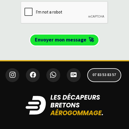
Envoyer mon message
🚀
07 83 53 83 57
LES DÉCAPEURS
BRETONS
AÉROGOMMAGE
.