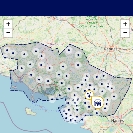
+
+
−
−