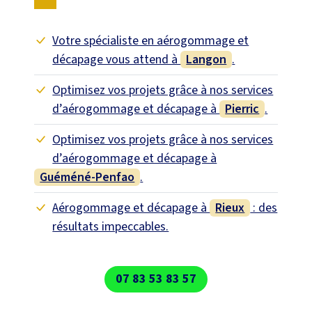
Votre spécialiste en aérogommage et
décapage vous attend à
Langon
.
Optimisez vos projets grâce à nos services
d’aérogommage et décapage à
Pierric
.
Optimisez vos projets grâce à nos services
d’aérogommage et décapage à
Guéméné-Penfao
.
Aérogommage et décapage à
Rieux
: des
résultats impeccables.
07 83 53 83 57