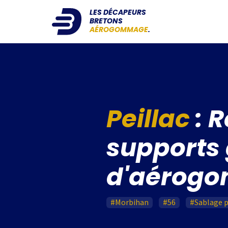
LES DÉCAPEURS
BRETONS
AÉROGOMMAGE
.
Peillac
: 
supports 
d'aérog
#Morbihan
#56
#Sablage p