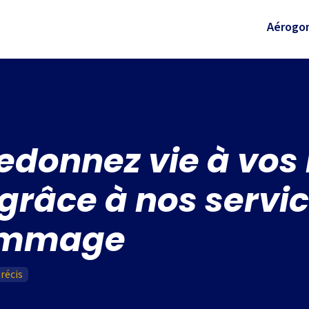
Aérog
Redonnez vie à vos
grâce à nos servi
ommage
récis